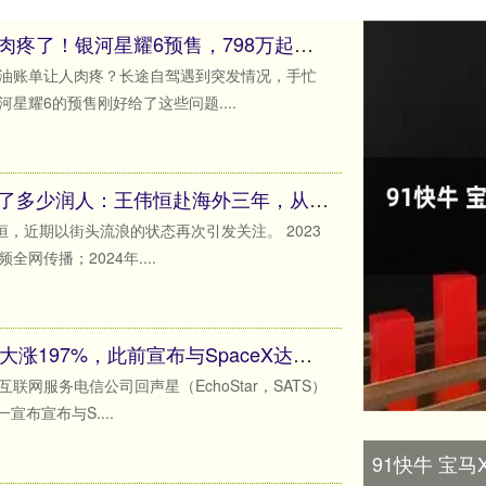
兴泊证券 加油账单不肉疼了！银河星耀6预售，798万起开启省心家用模式
油账单让人肉疼？长途自驾遇到突发情况，手忙
星耀6的预售刚好给了这些问题....
盛金缘证券 美国梦骗了多少润人：王伟恒赴海外三年，从国内中产跌成流浪者？
恒，近期以街头流浪的状态再次引发关注。 2023
网传播；2024年....
悦配资 EchoStar盘前大涨197%，此前宣布与SpaceX达成最终协议
网服务电信公司回声星（EchoStar，SATS）
宣布宣布与S....
91快牛 宝