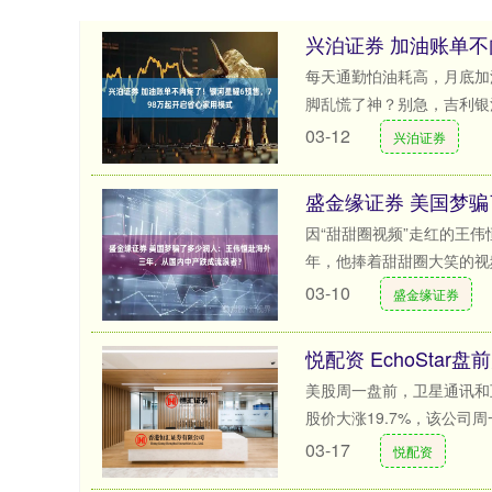
每天通勤怕油耗高，月底加
脚乱慌了神？别急，吉利银河
03-12
兴泊证券
因“甜甜圈视频”走红的王伟
年，他捧着甜甜圈大笑的视频全
03-10
盛金缘证券
美股周一盘前，卫星通讯和互联
股价大涨19.7%，该公司周一
03-17
悦配资