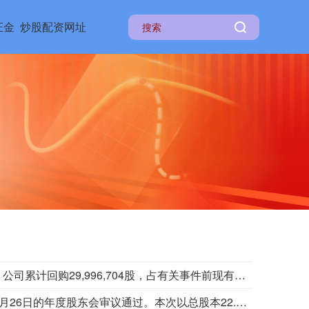
证金
炒股配资网址
中远海控公告称，2026年7月7日至8月7日，公司累计回购29,996,704股，占有关事件前现有已发行股份（不包括库存股份）数目的0.2389%。其中，8月7日回购456,700股，每股最高回购价15.4元，最低回购价15.33元，付出价格总额702.99万元。
中铁工业公告称，2025年度利润分配方案已获2026年6月26日的年度股东会审议通过。本次以总股本22.22亿股为基数，每股派发现金红利0.0903元（含税），共计派发现金红利2.01亿元。股权登记日为8月13日，除权（息）日和现金红利发放日为8月14日。公司将根据股东类别代扣代缴所得税。