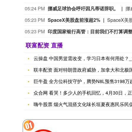
05:24 PM
挪威足球协会呼吁因凡蒂诺辞职。
挪
05:23 PM
SpaceX美股盘前涨超2%
SpaceX
05:23 PM
印度国家银行高管：目前我们不打算调
联富配资 直播
云操盘 中国男篮需改变，学习日本有何用处？_
联丰配资 面对特朗普政府威胁，加拿大和北极国
巨牛盈 全方位科技守护，腾势N8L预售3198
众合网 看哭！多少人的手机回忆，4月30日，
嗨牛股票 烟火气混搭文化味长垣夏夜惠民乐民促